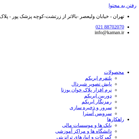
رفتن به محتوا
تهران - خیابان ولیعصر -بالاتر از زرتشت-کوچه پزشک پور - پلاک ۲۵ - واحد ۵
88702070 021
info@kaman.ir
محصولات
پلتفرم ابریکم
پایش تصویر شیردال
نرم افزار پلاک خوان یوزتا
دوربین ابریکم
رمزنگار ابریکم
سرور و ذخیره سازی
سرویس آسترا
راهکارها
بانک ها و موسسات مالی
دانشگاه ها و مراکز آموزشی
گمرکات و انبارهای ترانزیتی