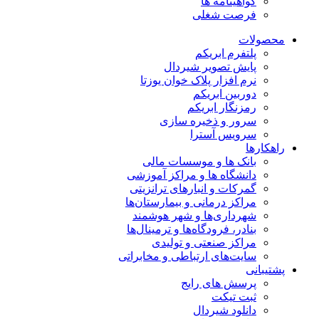
گواهینامه ها
فرصت شغلی
محصولات
پلتفرم ابریکم
پایش تصویر شیردال
نرم افزار پلاک خوان یوزتا
دوربین ابریکم
رمزنگار ابریکم
سرور و ذخیره سازی
سرویس آسترا
راهکارها
بانک ها و موسسات مالی
دانشگاه ها و مراکز آموزشی
گمرکات و انبارهای ترانزیتی
مراکز درمانی و بیمارستان‌ها
شهرداری‌ها و شهر هوشمند
بنادر، فرودگاه‌ها و ترمینال‌ها
مراکز صنعتی و تولیدی
سایت‌های ارتباطی و مخابراتی
پشتیبانی
پرسش های رایج
ثبت تیکت
دانلود شیردال