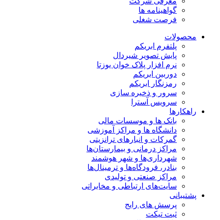
معرفی شرکت
گواهینامه ها
فرصت شغلی
محصولات
پلتفرم ابریکم
پایش تصویر شیردال
نرم افزار پلاک خوان یوزتا
دوربین ابریکم
رمزنگار ابریکم
سرور و ذخیره سازی
سرویس آسترا
راهکارها
بانک ها و موسسات مالی
دانشگاه ها و مراکز آموزشی
گمرکات و انبارهای ترانزیتی
مراکز درمانی و بیمارستان‌ها
شهرداری‌ها و شهر هوشمند
بنادر، فرودگاه‌ها و ترمینال‌ها
مراکز صنعتی و تولیدی
سایت‌های ارتباطی و مخابراتی
پشتیبانی
پرسش های رایج
ثبت تیکت