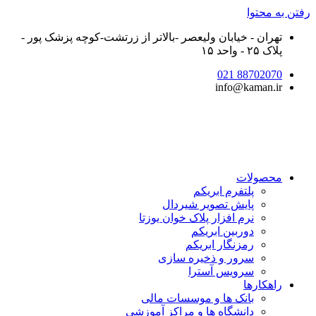
رفتن به محتوا
تهران - خیابان ولیعصر -بالاتر از زرتشت-کوچه پزشک پور -
پلاک ۲۵ - واحد ۱۵
88702070 021
info@kaman.ir
محصولات
پلتفرم ابریکم
پایش تصویر شیردال
نرم افزار پلاک خوان یوزتا
دوربین ابریکم
رمزنگار ابریکم
سرور و ذخیره سازی
سرویس آسترا
راهکارها
بانک ها و موسسات مالی
دانشگاه ها و مراکز آموزشی