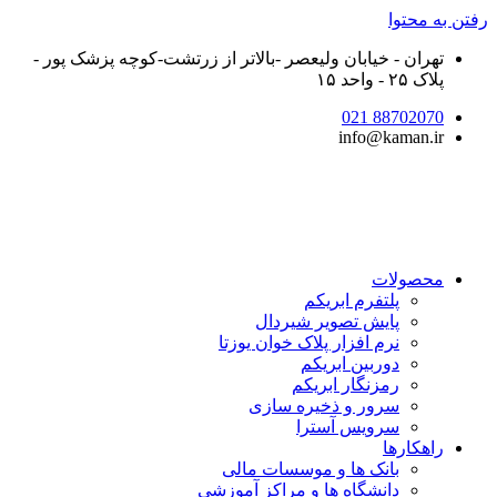
رفتن به محتوا
تهران - خیابان ولیعصر -بالاتر از زرتشت-کوچه پزشک پور -
پلاک ۲۵ - واحد ۱۵
88702070 021
info@kaman.ir
محصولات
پلتفرم ابریکم
پایش تصویر شیردال
نرم افزار پلاک خوان یوزتا
دوربین ابریکم
رمزنگار ابریکم
سرور و ذخیره سازی
سرویس آسترا
راهکارها
بانک ها و موسسات مالی
دانشگاه ها و مراکز آموزشی