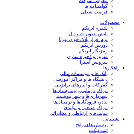
معرفی شرکت
گواهینامه ها
فرصت شغلی
محصولات
پلتفرم ابریکم
پایش تصویر شیردال
نرم افزار پلاک خوان یوزتا
دوربین ابریکم
رمزنگار ابریکم
سرور و ذخیره سازی
سرویس آسترا
راهکارها
بانک ها و موسسات مالی
دانشگاه ها و مراکز آموزشی
گمرکات و انبارهای ترانزیتی
مراکز درمانی و بیمارستان‌ها
شهرداری‌ها و شهر هوشمند
بنادر، فرودگاه‌ها و ترمینال‌ها
مراکز صنعتی و تولیدی
سایت‌های ارتباطی و مخابراتی
پشتیبانی
پرسش های رایج
ثبت تیکت