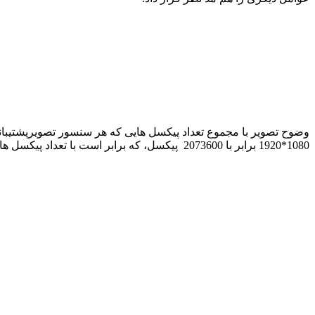
1080*1920 برابر با 2073600 پیکسل، که برابر است با تعداد پیکسل های هرستون ضربدر تعداد پیکسل های هر سطر از تصویر) به همین دلیل به دوربین های 2 مگاپیکسل مشهور شده اند.