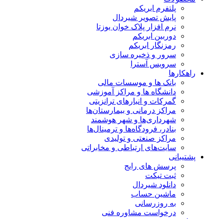
پلتفرم ابریکم
پایش تصویر شیردال
نرم افزار پلاک خوان یوزتا
دوربین ابریکم
رمزنگار ابریکم
سرور و ذخیره سازی
سرویس آسترا
راهکارها
بانک ها و موسسات مالی
دانشگاه ها و مراکز آموزشی
گمرکات و انبارهای ترانزیتی
مراکز درمانی و بیمارستان‌ها
شهرداری‌ها و شهر هوشمند
بنادر، فرودگاه‌ها و ترمینال‌ها
مراکز صنعتی و تولیدی
سایت‌های ارتباطی و مخابراتی
پشتیبانی
پرسش های رایج
ثبت تیکت
دانلود شیردال
ماشین حساب
به روزرسانی
درخواست مشاوره فنی