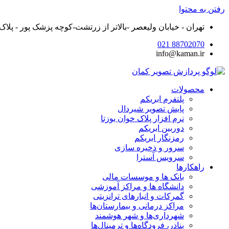
رفتن به محتوا
تهران - خیابان ولیعصر -بالاتر از زرتشت-کوچه پزشک پور - پلاک ۲۵ - واحد ۵
88702070 021
info@kaman.ir
محصولات
پلتفرم ابریکم
پایش تصویر شیردال
نرم افزار پلاک خوان یوزتا
دوربین ابریکم
رمزنگار ابریکم
سرور و ذخیره سازی
سرویس آسترا
راهکارها
بانک ها و موسسات مالی
دانشگاه ها و مراکز آموزشی
گمرکات و انبارهای ترانزیتی
مراکز درمانی و بیمارستان‌ها
شهرداری‌ها و شهر هوشمند
بنادر، فرودگاه‌ها و ترمینال‌ها