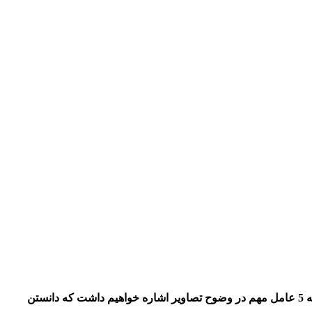
معنی و کاربرد وضوح تصاویر (Resolution) در سیستم های نظارت تصویر بر عکس درک عمومی افراد خیلی هم ساده نیست. در این مطلب به 5 عامل مهم در وضوح تصاویر اشاره خواهیم داشت که دانستن