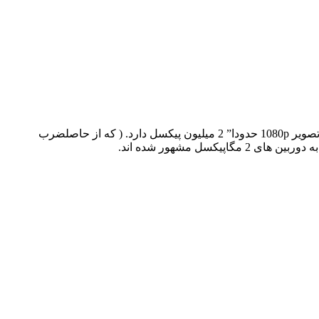
وضوح تصویر با مجموع تعداد پیکسل هایی که هر سنسور تصویرپشتیبانی می کند، قابل اندازه گیری می باشد. برای مثال یک دوربین با وضوح تصویر 1080p حدودا” 2 میلیون پیکسل دارد. ( که از حاصلضرب