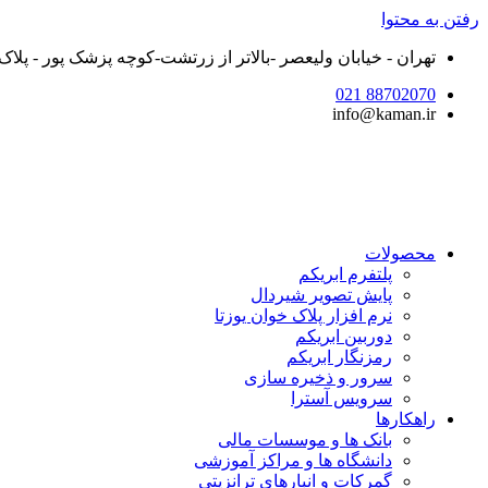
رفتن به محتوا
تهران - خیابان ولیعصر -بالاتر از زرتشت-کوچه پزشک پور - پلاک ۲۵ - واحد ۵
88702070 021
info@kaman.ir
محصولات
پلتفرم ابریکم
پایش تصویر شیردال
نرم افزار پلاک خوان یوزتا
دوربین ابریکم
رمزنگار ابریکم
سرور و ذخیره سازی
سرویس آسترا
راهکارها
بانک ها و موسسات مالی
دانشگاه ها و مراکز آموزشی
گمرکات و انبارهای ترانزیتی