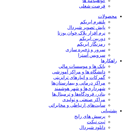
گواهینامه ها
فرصت شغلی
محصولات
پلتفرم ابریکم
پایش تصویر شیردال
نرم افزار پلاک خوان یوزتا
دوربین ابریکم
رمزنگار ابریکم
سرور و ذخیره سازی
سرویس آسترا
راهکارها
بانک ها و موسسات مالی
دانشگاه ها و مراکز آموزشی
گمرکات و انبارهای ترانزیتی
مراکز درمانی و بیمارستان‌ها
شهرداری‌ها و شهر هوشمند
بنادر، فرودگاه‌ها و ترمینال‌ها
مراکز صنعتی و تولیدی
سایت‌های ارتباطی و مخابراتی
پشتیبانی
پرسش های رایج
ثبت تیکت
دانلود شیردال