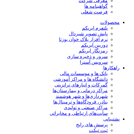
معرفی شرکت
گواهینامه ها
فرصت شغلی
محصولات
پلتفرم ابریکم
پایش تصویر شیردال
نرم افزار پلاک خوان یوزتا
دوربین ابریکم
رمزنگار ابریکم
سرور و ذخیره سازی
سرویس آسترا
راهکارها
بانک ها و موسسات مالی
دانشگاه ها و مراکز آموزشی
گمرکات و انبارهای ترانزیتی
مراکز درمانی و بیمارستان‌ها
شهرداری‌ها و شهر هوشمند
بنادر، فرودگاه‌ها و ترمینال‌ها
مراکز صنعتی و تولیدی
سایت‌های ارتباطی و مخابراتی
پشتیبانی
پرسش های رایج
ثبت تیکت