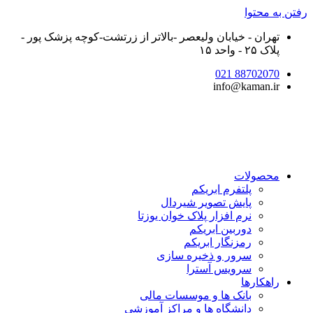
رفتن به محتوا
تهران - خیابان ولیعصر -بالاتر از زرتشت-کوچه پزشک پور -
پلاک ۲۵ - واحد ۱۵
88702070 021
info@kaman.ir
محصولات
پلتفرم ابریکم
پایش تصویر شیردال
نرم افزار پلاک خوان یوزتا
دوربین ابریکم
رمزنگار ابریکم
سرور و ذخیره سازی
سرویس آسترا
راهکارها
بانک ها و موسسات مالی
دانشگاه ها و مراکز آموزشی