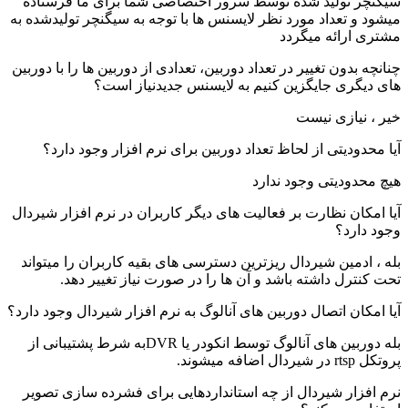
سیگنچر تولید شده توسط سرور اختصاصی شما برای ما فرستاده
میشود و تعداد مورد نظر لایسنس ها با توجه به سیگنچر تولیدشده به
مشتری ارائه میگردد
چنانچه بدون تغییر در تعداد دوربین، تعدادی از دوربین ها را با دوربین
های دیگری جایگزین کنیم به لایسنس جدیدنیاز است؟
خیر ، نیازی نیست
آیا محدودیتی از لحاظ تعداد دوربین برای نرم افزار وجود دارد؟
هیچ محدودیتی وجود ندارد
آیا امکان نظارت بر فعالیت های دیگر کاربران در نرم افزار شیردال
وجود دارد؟
بله ، ادمین شیردال ریزترین دسترسی های بقیه کاربران را میتواند
تحت کنترل داشته باشد و آن ها را در صورت نیاز تغییر دهد.
آیا امکان اتصال دوربین های آنالوگ به نرم افزار شیردال وجود دارد؟
بله دوربین های آنالوگ توسط انکودر یا DVR‌به شرط پشتیبانی از
پروتکل rtsp در شیردال اضافه میشوند.
نرم افزار شیردال از چه استانداردهایی برای فشرده سازی تصویر